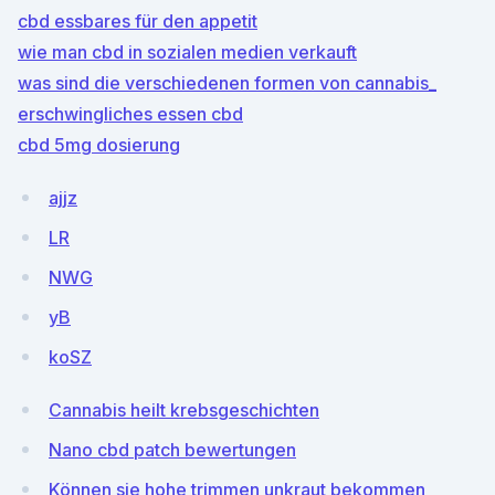
cbd essbares für den appetit
wie man cbd in sozialen medien verkauft
was sind die verschiedenen formen von cannabis_
erschwingliches essen cbd
cbd 5mg dosierung
ajjz
LR
NWG
yB
koSZ
Cannabis heilt krebsgeschichten
Nano cbd patch bewertungen
Können sie hohe trimmen unkraut bekommen