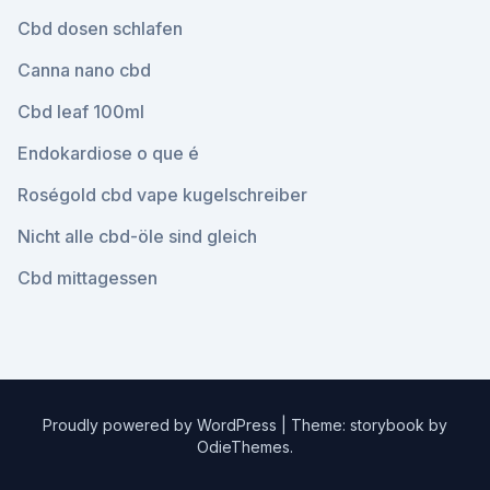
Cbd dosen schlafen
Canna nano cbd
Cbd leaf 100ml
Endokardiose o que é
Roségold cbd vape kugelschreiber
Nicht alle cbd-öle sind gleich
Cbd mittagessen
Proudly powered by WordPress
|
Theme: storybook by
OdieThemes
.