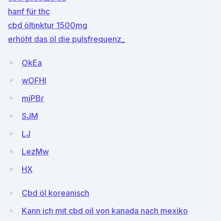
hanf für thc
cbd öltinktur 1500mg
erhöht das öl die pulsfrequenz_
OkEa
wOFHl
mjPBr
SJM
LJ
LezMw
HX
Cbd öl koreanisch
Kann ich mit cbd oil von kanada nach mexiko