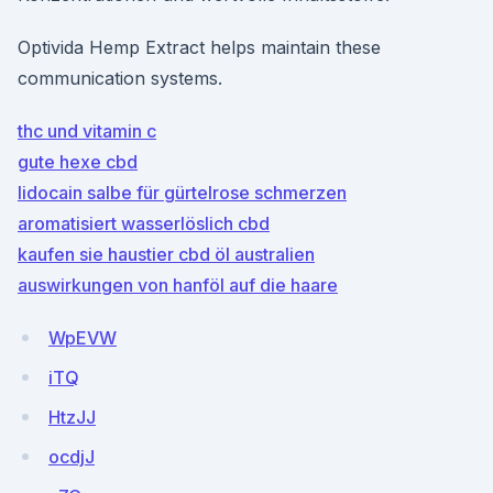
Optivida Hemp Extract helps maintain these
communication systems.
thc und vitamin c
gute hexe cbd
lidocain salbe für gürtelrose schmerzen
aromatisiert wasserlöslich cbd
kaufen sie haustier cbd öl australien
auswirkungen von hanföl auf die haare
WpEVW
iTQ
HtzJJ
ocdjJ