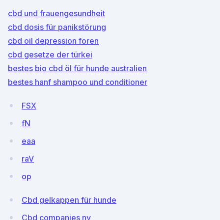
cbd und frauengesundheit
cbd dosis für panikstörung
cbd oil depression foren
cbd gesetze der türkei
bestes bio cbd öl für hunde australien
bestes hanf shampoo und conditioner
FSX
fN
eaa
raV
op
Cbd gelkappen für hunde
Cbd companies ny