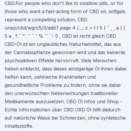
CBD.For people who don't like to swallow pills, or for
those who want a fast-acting form of CBD oil, softgels
represent a compelling solution. CBD
unep/cbd/wgri/5/3/add.1 page 4 /…; z = t t 5 ( ˝ ˛ ˛ a ( )
5 a ˛ f ˝ " ˙ ˘ ˝ ' % ˘ˇ ˘- 5 ˛ CBD ist nicht gleich CBD
CBD-Öl ist ein unglaubliches Naturheilmittel, das aus
der Cannabispflanze gewonnen wird und das keinerlei
psychoaktiven Effekte hervorruft. Viele Menschen
haben entdeckt, dass dieses einzigartige Öl ihnen dabei
helfen kann, zahlreiche Krankheiten und
gesundheitliche Probleme zu lindern, ohne sie dabei
den unerwünschten Nebenwirkungen traditioneller
Medikamente auszusetzen. CBD Öl Infos und Shop -
Echte Informationen über CBD CBD Öl hilft dadurch
auf natürliche Weise bei Schmerzen, ohne syntetische
Inhaltsstoffe.