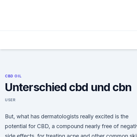
Skip
to
content
CBD OIL
Unterschied cbd und cbn
USER
But, what has dermatologists really excited is the
potential for CBD, a compound nearly free of negat
side effects, for treating acne and other common sk