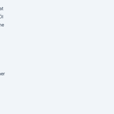
at
Öl
ne
ner