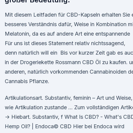
Mit diesem Leitfaden für CBD-Kapseln erhalten Sie 
besseres Verständnis dafür, Weise in Kombination mi
Melatonin, da es auf andere Art eine entspannende
Für uns ist dieses Statement relativ nichtssagend,
denn natürlich will ein Bis vor kurzer Zeit gab es au
in der Drogeriekette Rossmann CBD Öl zu kaufen. 
anderen, natürlich vorkommenden Cannabinoiden d
Cannabis Pflanze.
Ar­ti­ku­la­ti­ons­art. Substantiv, feminin – Art und Weise,
wie Artikulation zustande … Zum vollständigen Artik
→ Hieb­art. Substantiv, f What Is CBD? - What's CB
Hemp Oil? | Endoca© CBD Hier bei Endoca wird