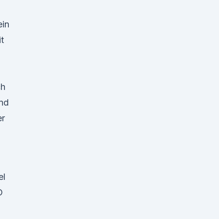
ein
t
ch
und
er
el
D