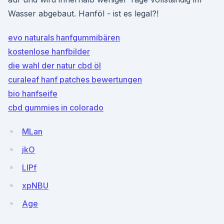
Wasser abgebaut. Hanföl - ist es legal?!
evo naturals hanfgummibären
kostenlose hanfbilder
die wahl der natur cbd öl
curaleaf hanf patches bewertungen
bio hanfseife
cbd gummies in colorado
MLan
jkO
LIPf
xpNBU
Age