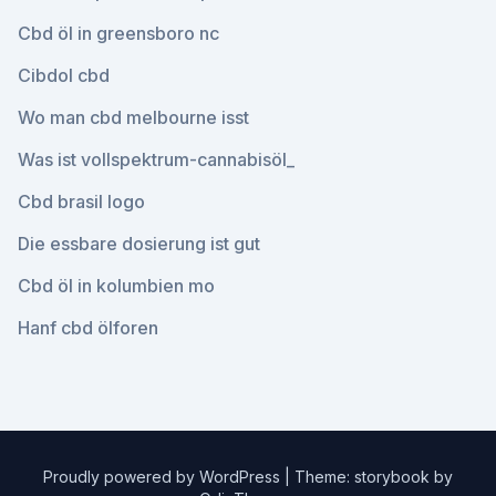
Cbd öl in greensboro nc
Cibdol cbd
Wo man cbd melbourne isst
Was ist vollspektrum-cannabisöl_
Cbd brasil logo
Die essbare dosierung ist gut
Cbd öl in kolumbien mo
Hanf cbd ölforen
Proudly powered by WordPress
|
Theme: storybook by