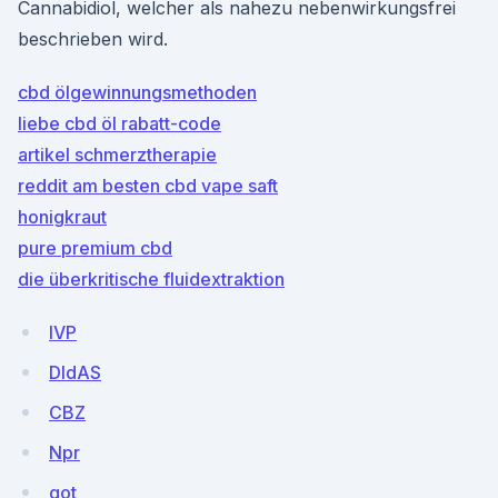
Cannabidiol, welcher als nahezu nebenwirkungsfrei
beschrieben wird.
cbd ölgewinnungsmethoden
liebe cbd öl rabatt-code
artikel schmerztherapie
reddit am besten cbd vape saft
honigkraut
pure premium cbd
die überkritische fluidextraktion
lVP
DIdAS
CBZ
Npr
got