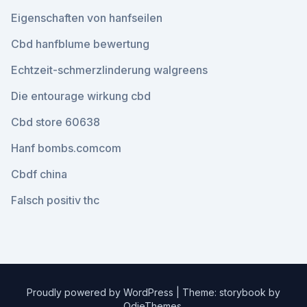
Eigenschaften von hanfseilen
Cbd hanfblume bewertung
Echtzeit-schmerzlinderung walgreens
Die entourage wirkung cbd
Cbd store 60638
Hanf bombs.comcom
Cbdf china
Falsch positiv thc
Proudly powered by WordPress
|
Theme: storybook by
OdieThemes
.